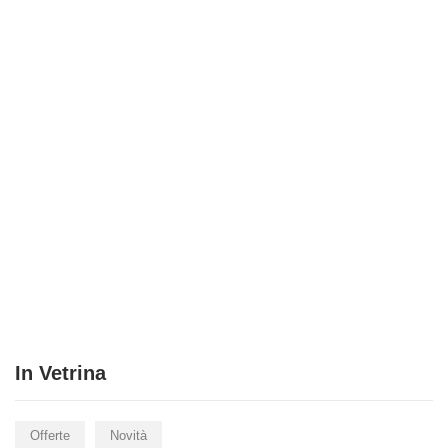
tore cliente di un
i 5 ordini
ne come indicato
e” e “Gruppi Di
In Vetrina
nsegna, in contan
Offerte
Novità