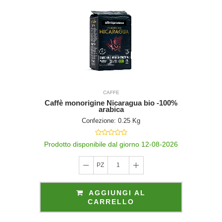
o
.
ne
ne
na
 di
del
tuale
e ai
nvio,
esto.
to I
vviso
CAFFE
le.
Caffè monorigine Nicaragua bio -100%
arabica
o è
in cui è
Confezione: 0.25 Kg
otto
mborso
to entro
o bonifico
Prodotto disponibile dal giorno 12-08-2026
del
 Direttiva
PZ
1
tori, a
ne delle
l'articolo
AGGIUNGI AL
 altri beni
CARRELLO
fisicamente
golari al