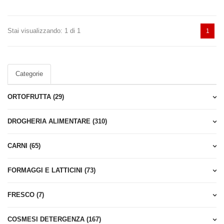
posto di
è altresì
Stai visualizzando: 1 di 1
1
ati fuori dei
ivo che il
 Euro 50,00.
Categorie
ORTOFRUTTA (29)
o.com sono da
DROGHERIA ALIMENTARE (310)
sto di 3,90 euro
CARNI (65)
e che acquista
 un gruppo
FORMAGGI E LATTICINI (73)
i la settimana
FRESCO (7)
 cliente
COSMESI DETERGENZA (167)