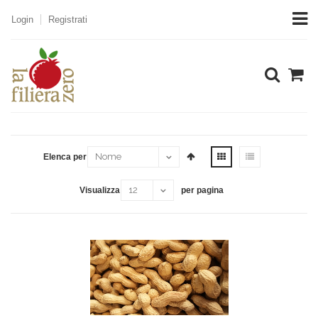
Login
Registrati
Home
Prodotti
Chiave di ricerca: ARACHID
Elenca per
Visualizza
per pagina