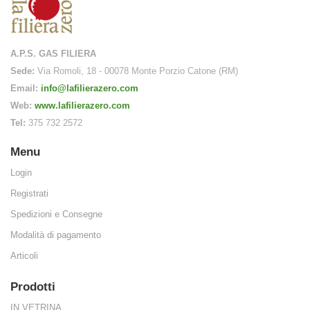
ne come indicato
A.P.S. GAS FILIERA
e” e “Gruppi Di
Sede:
Via Romoli, 18 - 00078 Monte Porzio Catone (RM)
Email:
info@lafilierazero.com
Web:
www.lafilierazero.com
Tel:
375 732 2572
Menu
Login
Registrati
Spedizioni e Consegne
Modalità di pagamento
nsegna, in contan
Articoli
Prodotti
IN VETRINA