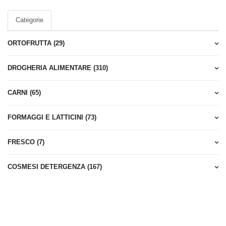
o
.
ne
ne
Categorie
na
 di
del
tuale
ORTOFRUTTA (29)
e ai
nvio,
esto.
to I
vviso
DROGHERIA ALIMENTARE (310)
le.
o è
in cui è
CARNI (65)
otto
mborso
to entro
o bonifico
FORMAGGI E LATTICINI (73)
del
 Direttiva
FRESCO (7)
tori, a
ne delle
l'articolo
COSMESI DETERGENZA (167)
 altri beni
fisicamente
golari al
posto di
è altresì