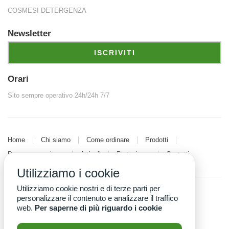
COSMESI DETERGENZA
so di prodo
Newsletter
ISCRIVITI
Orari
Sito sempre operativo 24h/24h 7/7
sabile anc
Home
Chi siamo
Come ordinare
Prodotti
Dove consegniamo
Articoli
Partecipare
Contatti
Utilizziamo i cookie
Utilizziamo cookie nostri e di terze parti per
personalizzare il contenuto e analizzare il traffico
Copyright
A.P.S. GAS FILIERA
. Tutti i diritti riservati
web.
Per saperne di più riguardo i cookie