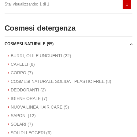
e ai
Stai visualizzando: 1 di 1
1
nvio,
esto.
to I
vviso
le.
Cosmesi detergenza
o è
in cui è
otto
mborso
to entro
COSMESI NATURALE (95)
o bonifico
del
BURRI, OLII E UNGUENTI (22)
 Direttiva
tori, a
CAPELLI (8)
ne delle
l'articolo
CORPO (7)
COSMESI NATURALE SOLIDA - PLASTIC FREE (8)
 altri beni
fisicamente
DEODORANTI (2)
golari al
IGIENE ORALE (7)
posto di
NUOVA LINEA HAIR CARE (5)
è altresì
SAPONI (12)
ati fuori dei
SOLARI (7)
ivo che il
 Euro 50,00.
SOLIDI LEGGERI (6)