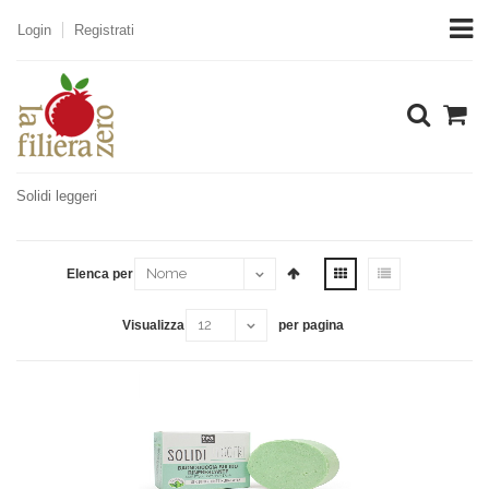
Login
Registrati
dall'utente tr
Home
Prodotti
Cosmesi detergenza
Cosmesi naturale
licy La Filier
Solidi leggeri
Elenca per
ri
Visualizza
per pagina
di questo sito 