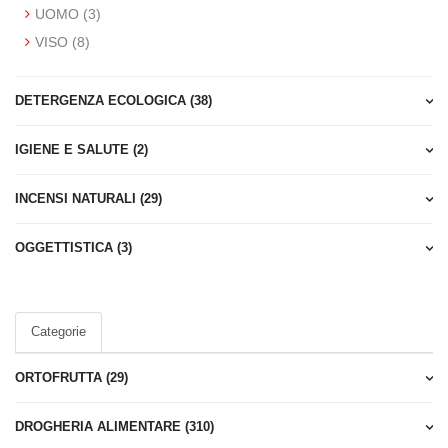
UOMO (3)
VISO (8)
o.com sono da
DETERGENZA ECOLOGICA (38)
sto di 3,90 euro
IGIENE E SALUTE (2)
e che acquista
INCENSI NATURALI (29)
 un gruppo
i la settimana
OGGETTISTICA (3)
 cliente
tore cliente di un
Categorie
i 5 ordini
ORTOFRUTTA (29)
ne come indicato
DROGHERIA ALIMENTARE (310)