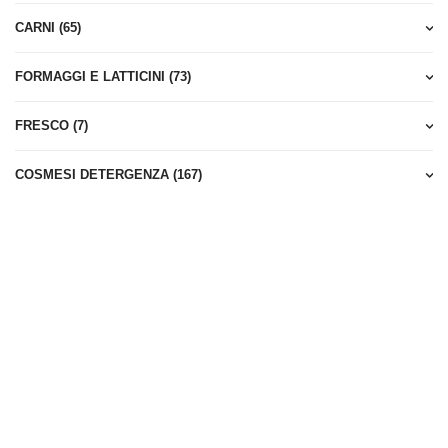
e” e “Gruppi Di
CARNI (65)
FORMAGGI E LATTICINI (73)
FRESCO (7)
COSMESI DETERGENZA (167)
nsegna, in contan
edito tramite